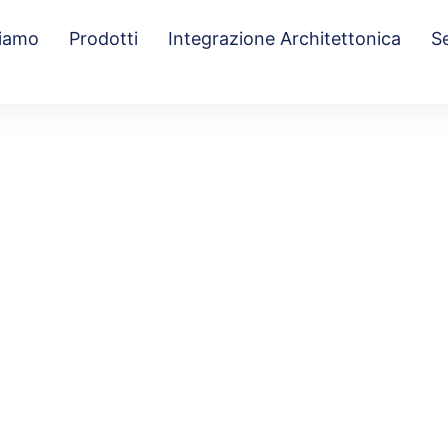
Siamo
Prodotti
Integrazione Architettonica
Se
Portfolio Category
Mobile
Home
/
Mobile
/ Here