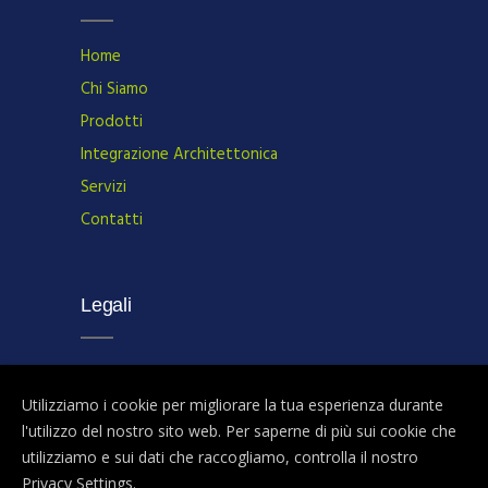
Home
Chi Siamo
Prodotti
Integrazione Architettonica
Servizi
Contatti
Legali
Privacy policy
Utilizziamo i cookie per migliorare la tua esperienza durante
l'utilizzo del nostro sito web. Per saperne di più sui cookie che
utilizziamo e sui dati che raccogliamo, controlla il nostro
P.IVA
Copyright © 2022 Solar Green Energy /
Privacy Settings
.